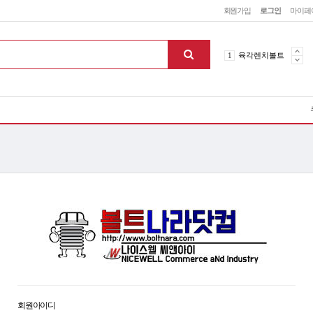
회원가입
로그인
마이페
4
하이텐볼트
1
육각렌치볼트
2
니켈렌치볼트
3
무전해니켈
4
하이텐볼트
1
육각렌치볼트
맨위로
회원아이디