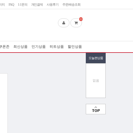
이지
FAQ
1:1문의
개인결제
사용후기
주문/배송조회
0
쿠폰존
최신상품
인기상품
히트상품
할인상품
오늘본상품
없음