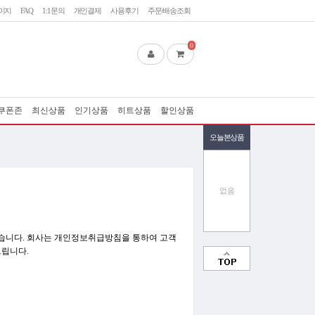
이지
FAQ
1:1문의
개인결제
사용후기
주문/배송조회
0
쿠폰존
최신상품
인기상품
히트상품
할인상품
오늘본상품
없음
 있습니다. 회사는 개인정보취급방침을 통하여 고객
드립니다.